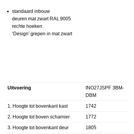
was:
is:
€4.649,00.
€4.179,00.
standaard inbouw
deuren mat zwart RAL 9005
rechte hoeken
‘Design’ grepen in mat zwart
Uitvoering
INO27JSPF 3BM-
DBM
1. Hoogte tot bovenkant kast
1742
2. Hoogte tot boven scharnier
1772
3. Hoogte tot bovenkant deur
1805