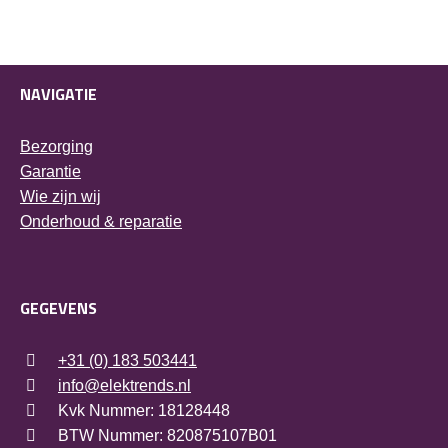
was:
is:
€4.399,00.
€3.959,00.
NAVIGATIE
Bezorging
Garantie
Wie zijn wij
Onderhoud & reparatie
GEGEVENS
+31 (0) 183 503441
info@elektrends.nl
Kvk Nummer: 18128448
BTW Nummer: 820875107B01