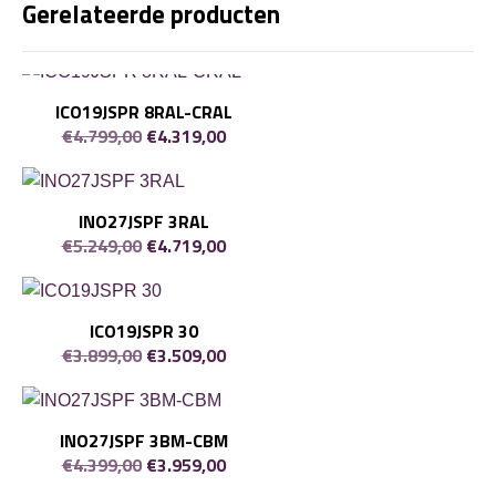
Gerelateerde producten
ICO19JSPR 8RAL-CRAL
Oorspronkelijke
Huidige
€
4.799,00
€
4.319,00
prijs
prijs
was:
is:
€4.799,00.
€4.319,00.
INO27JSPF 3RAL
Oorspronkelijke
Huidige
€
5.249,00
€
4.719,00
prijs
prijs
was:
is:
€5.249,00.
€4.719,00.
ICO19JSPR 30
Oorspronkelijke
Huidige
€
3.899,00
€
3.509,00
prijs
prijs
was:
is:
€3.899,00.
€3.509,00.
INO27JSPF 3BM-CBM
Oorspronkelijke
Huidige
€
4.399,00
€
3.959,00
prijs
prijs