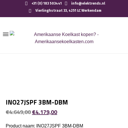
+31 (0) 183 503441
info@elektrends.nl
Vierlinghstraat 33, 4251 LC Werkendam
INO27JSPF 3BM-DBM
Oorspronkelijke
Huidige
€
4.649,00
€
4.179,00
prijs
prijs
Product naam: INO27JSPF 3BM-DBM