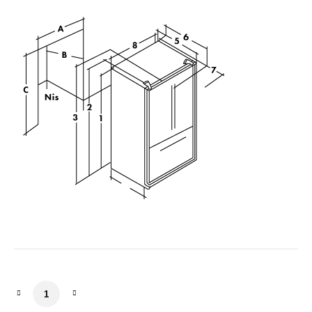
INO27JSPF 3BM-DBM aantal